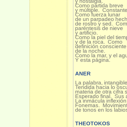
y nostalgia.
Como partida breve
y múltiple. Constante
Como fuerza lunar
de un parpadeo hec
de rostro y sed. Co
paréntesis de nieve
y artificio.
Como la piel del tie
y de la roca. Como
definición consciente
de la noche.
Como la mar, y el ag
Y esta página.
ANER
La palabra, intangible
Tendida hacia lo osc
materia de otra cifra 
Esperado final. Sus 
La inmácula inflexión
Fonemas. Movimient
de tonos en los labio
THEOTOKOS