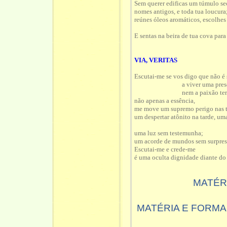
Sem querer edificas um túmulo secr
nomes antigos, e toda tua loucura
reúnes óleos aromáticos, escolhes
E sentas na beira de tua cova para
VIA, VERITAS
Escutai-me se vos digo que não 
a viver uma pres
nem a paixão ter
não apenas a essência,
me move um supremo perigo nas tr
um despertar atônito na tarde, um
uma luz sem testemunha;
um acorde de mundos sem surpres
Escutai-me e crede-me
é uma oculta dignidade diante do
MATÉR
MATÉRIA E FORMA