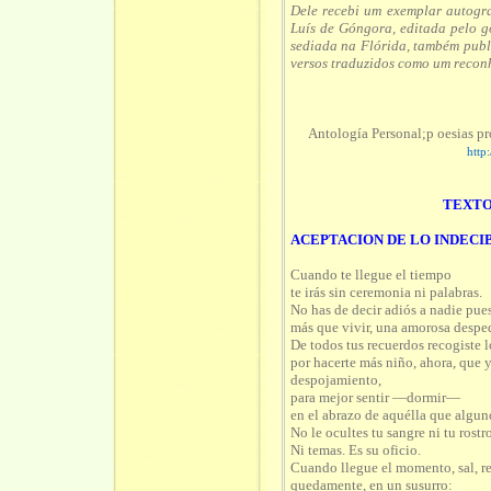
Dele recebi um exemplar autogra
Luís de Góngora, editada pelo 
sediada na Flórida, também publi
versos traduzidos como um reconh
Antología Personal;p oesias 
http
TEXTO
ACEPTACION DE LO INDECI
Cuando te llegue el tiempo
te irás sin ceremonia ni palabras.
No has de decir adiós a nadie pue
más que vivir, una amorosa despe
De todos tus recuerdos recogiste 
por hacerte más niño, ahora, que ya
despojamiento,
para mejor sentir —dormir—
en el abrazo de aquélla que algun
No le ocultes tu sangre ni tu rostro
Ni temas. Es su oficio.
Cuando llegue el momento, sal, rec
quedamente, en un susurro: