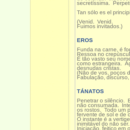
secretíssima. Perpet
Tan sólo es el princip
(Venid. Venid.
Fuimos invitados.)
EROS
Funda na carne, é fog
Ressoa no crepúscul
É tão vasto seu nom
como estrangeira. Á
desnudas cristas.
(Não de vos, poços d
Fabulação, discurso
TÁNATOS
Penetrar o silêncio.
não consumada. Int
os rostos. Todo um 
fervente de sol e de c
O instante é a verti
inimitável do não ser.
Iniciação, feitiço em