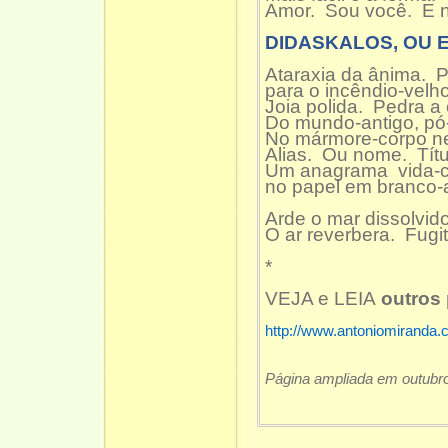
Amor. Sou você. E n
DIDASKALOS, OU 
Ataraxia da ânima. 
para o incêndio-velh
Joia polida. Pedra a 
Do mundo-antigo, pó
No mármore-corpo n
Alias. Ou nome. Tít
Um anagrama vida-cr
no papel em branco-a
Arde o mar dissolvid
O ar reverbera. Fugit
*
VEJA e LEIA
outros
http://www.antoniomiranda.
Página ampliada em outubr