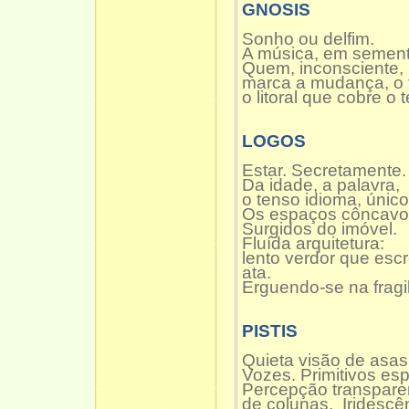
GNOSIS
Sonho ou delfim.
A música, em sement
Quem, inconsciente,
marca a mudança, o f
o litoral que cobre o
LOGOS
Estar. Secretamente.
Da idade, a palavra,
o tenso idioma, único
Os espaços côncavo
Surgidos do imóvel.
Fluída arquitetura:
lento verdor que esc
ata.
Erguendo-se na fragi
PISTIS
Quieta visão de asas
Vozes. Primitivos es
Percepção transpare
de colunas. Iridescên