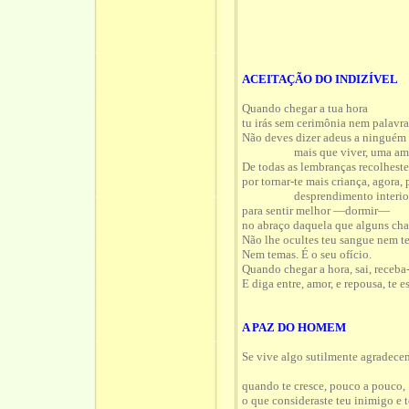
ACEITAÇÃO DO INDIZÍVEL
Quando chegar a tua hora
tu irás sem cerimônia nem palavra
Não deves dizer adeus a ninguém p
mais que viver, uma amoro
De todas as lembranças recolheste
por tornar-te mais criança, agora, 
desprendimento interior
para sentir melhor —dormir—
no abraço daquela que alguns ch
Não lhe ocultes teu sangue nem te
Nem temas. É o seu ofício.
Quando chegar a hora, sai, receba
E diga entre, amor, e repousa, te e
A PAZ DO HOMEM
Se vive algo sutilmente agradece
quando te cresce, pouco a pouco,
o que consideraste teu inimigo e t