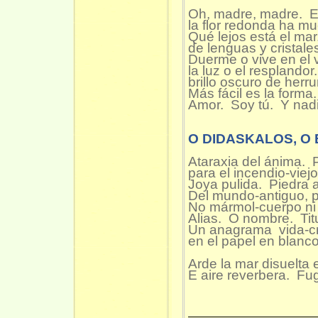
Oh, madre, madre. E
la flor redonda ha mu
Qué lejos está el ma
de lenguas y cristale
Duerme o vive en el v
la luz o el resplando
brillo oscuro de herr
Más fácil es la forma.
Amor. Soy tú. Y nadi
O DIDASKALOS, O
Ataraxia del ánima.
para el incendio-viejo
Joya pulida. Piedra a
Del mundo-antiguo, p
No mármol-cuerpo ni 
Alias. O nombre. Titu
Un anagrama vida-cr
en el papel en blanco
Arde la mar disuelta e
E aire reverbera. Fug