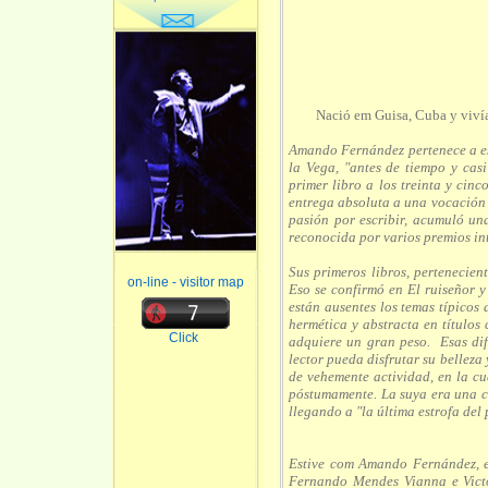
Nació em Guisa, Cuba y vivía
Amando Fernández pertenece a es
la Vega, "antes de tiempo y cas
primer libro a los treinta y cin
entrega absoluta a una vocación a 
pasión por escribir, acumuló un
reconocida por varios premios in
Sus primeros libros, pertenecien
on-line - visitor map
Eso se confirmó en El ruiseñor 
están ausentes los temas típicos 
hermética y abstracta en títulos
Click
adquiere un gran peso. Esas dif
lector pueda disfrutar su belle
de vehemente actividad, en la cu
póstumamente. La suya era una ca
llegando a "la última estrofa del
Estive com Amando Fernández, 
Fernando Mendes Vianna e Victo