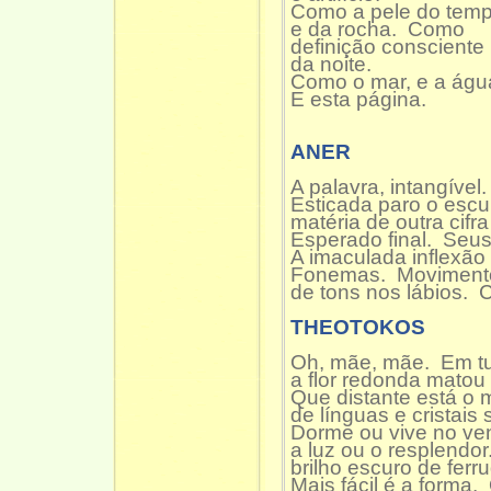
Como a pele do tem
e da rocha. Como
definição consciente
da noite.
Como o mar, e a águ
E esta página.
ANER
A palavra, intangível.
Esticada paro o esc
matéria de outra cifra
Esperado final. Seus
A imaculada inflexão 
Fonemas. Moviment
de tons nos lábios. 
THEOTOKOS
Oh, mãe, mãe. Em t
a flor redonda matou
Que distante está o
de línguas e cristais
Dorme ou vive no ven
a luz ou o resplendor
brilho escuro de ferr
Mais fácil é a forma. 