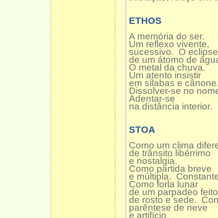
ETHOS
A memória do ser.
Um reflexo vivente,
sucessivo. O eclipse
de um átomo de águ
O metal da chuva.
Um atento insistir
em sílabas e cânone
Dissolver-se no nom
Adentar-se
na distância interior.
STOA
Como um clima difere
de trânsito libérrimo
e nostalgia.
Como partida breve
e múltipla. Constante
Como forla lunar
de um parpadeo feito
de rosto e sede. C
parêntese de neve
e artifício.