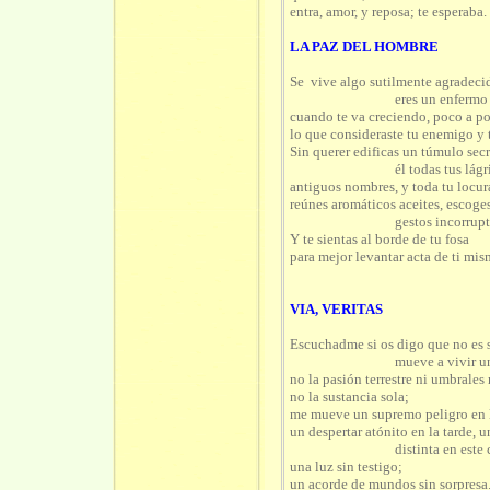
entra, amor, y reposa; te esperaba.
LA
PAZ DEL
HOMBRE
Se
vive algo sutilmente agradeci
eres un enfermo
cuando te va creciendo, poco a p
lo que consideraste tu enemigo
y
Sin querer edificas un túmulo secr
él todas tus lág
antiguos nombres,
y
toda tu locur
reúnes aromáticos aceites, escoge
gestos incorrupt
Y te sientas al borde de tu fosa
para mejor levantar acta de ti mis
VIA, VERITAS
E
scuchadme si os digo que no es 
mueve a vivir un
no la pasión terrestre ni umbrales
no la sustancia sola;
me mueve un supremo peligro en la
un despertar atónito en la tarde, 
distinta en este
una luz sin testigo;
un acorde de mundos sin sorpresa