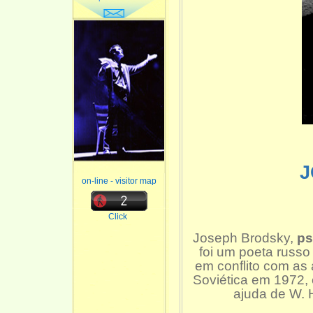
J
on-line - visitor map
Click
Joseph Brodsky,
ps
foi um poeta russo
em conflito com as 
Soviética em 1972,
ajuda de W. H