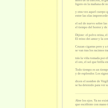
antes de la traición, la g
ligero en la mañana de n
y otra vez aquel cuerpo q
entre las olas imperecede
el sol de nuevo sobre las 
el tiempo del horror y de 
Dijiste: el polvo reina, e
El reino dei amor y la ce
Cruzan cigarras pero y a 
se van tras los racimos tr
trás la viña tomada por e
el oro, el sol que brilla en
Todo tiempo es un tiempo
y de esplendor. Los sign
dicen el nombre de Virgí
se ha detenido para ver s
.............................................
Abre los ojos. Ya no exis
que escribiste con mano 