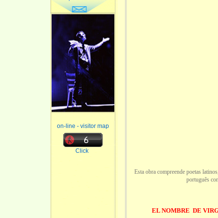
on-line - visitor map
Click
Esta obra compreende poetas latinos,
português co
EL NOMBRE DE VIRG