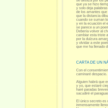
se desliza por los p
que ya se hizo tiem
y solo deja palabra
de los amantes que
que la distancia dib
cuando se suman lo
y en la ecuación el 
se parece a un po
Debería volver al ch
cambiar esta triste 
por la dulzura amar
y olvidar a este poe
que me ha llenado d
CARTA DE UN 
Con el consentimien
caminaré despacio.
Alguien habrá que es
y yo, que estaré cieg
haré paradas breve
sacudiré el paragu
El único secreto es 
inmensamente lleno