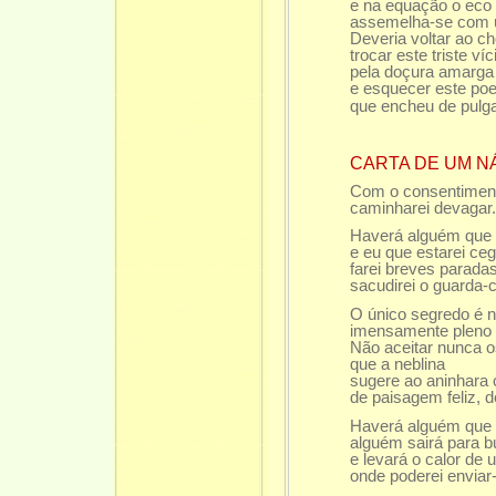
e na equação o eco
assemelha-se com 
Deveria voltar ao ch
trocar este triste víc
pela doçura amarga
e esquecer este poe
que encheu de pulg
CARTA DE UM 
Com o consentimen
caminharei devagar
Haverá alguém que 
e eu que estarei cega
farei breves paradas
sacudirei o guarda-c
O único segredo é n
imensamente pleno 
Não aceitar nunca o
que a neblina
sugere ao aninhara
de paisagem feliz, 
Haverá alguém que 
alguém sairá para 
e levará o calor de 
onde poderei envia