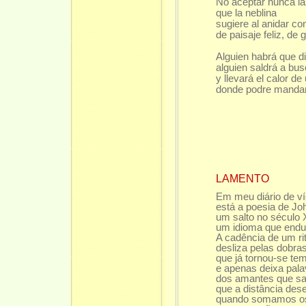
No aceptar nunca la
que la neblina
sugiere al anidar co
de paisaje feliz, de
Alguien habrá que di
alguien saldrá a bu
y llevará el calor de
donde podre mandar
LAMENTO
Em meu diário de ví
está a poesia de Jo
um salto no século 
um idioma que endu
A cadência de um ri
desliza pelas dobra
que já tornou-se te
e apenas deixa pal
dos amantes que s
que a distância des
quando somamos os