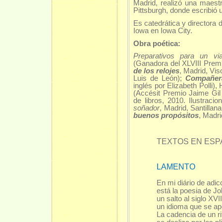
Madrid, realizó una maest
Pittsburgh, donde escribió 
Es catedrática y directora 
Iowa en Iowa City.
Obra poética:
Preparativos para un via
(Ganadora del XLVIII Prem
de los relojes
, Madrid, Vis
Luis de León);
Compañer
inglés por Elizabeth Polli)
(Accésit Premio Jaime Gi
de libros, 2010. Ilustrac
soñador
, Madrid, Santillan
buenos propósitos
, Madri
TEXTOS EN ES
LAMENTO
En mi diário de adi
está la poesia de J
un salto al siglo XVII
un idioma que se ap
La cadencia de un r