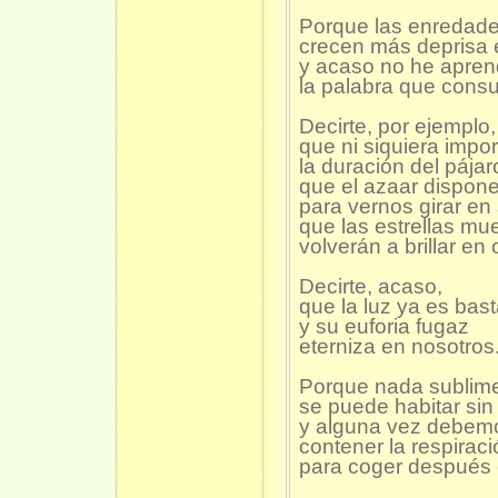
Porque las enredad
crecen más deprisa 
y acaso no he aprend
la palabra que cons
Decirte, por ejemplo,
que ni siquiera impor
la duración del pájar
que el azaar dispone
para vernos girar en 
que las estrellas mu
volverán a brillar en 
Decirte, acaso,
que la luz ya es bast
y su euforia fugaz
eterniza en nosotros
Porque nada sublim
se puede habitar sin
y alguna vez debem
contener la respiraci
para coger después e