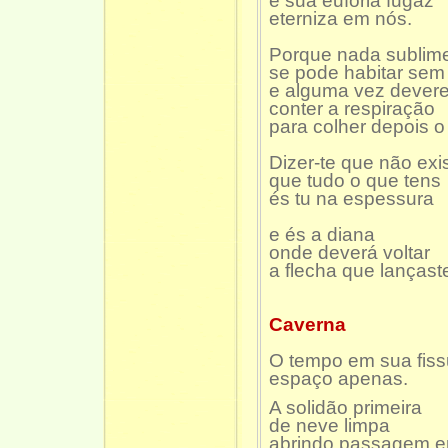
e sua euforia fugaz
eterniza em nós.
Porque nada sublim
se pode habitar sem
e alguma vez dever
conter a respiração
para colher depois o
Dizer-te que não exi
que tudo o que tens
és tu na espessura
e és a diana
onde deverá voltar
a flecha que lançast
Caverna
O tempo em sua fiss
espaço apenas.
A solidão primeira
de neve limpa
abrindo passagem en