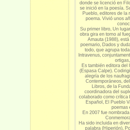
donde se licenció en Fil
se inició en la poesía. 
Pueblo, editores de la r
poema. Vivió unos a
conoc
Su primer libro, Un luga
obra gira en torno al f
Amauta (1988), está 
poemario, Dados y duda
todo, que agrupa toda
Intravenus, conjuntamen
ortigas
Es también editora del 
(Espasa Calpe). Codirigi
alegría de los naufrag
Contemporáneos, del 
Libros, de la Fund
coordinadora del supl
colaborado como crítica 
Español, El Pueblo V
poemas en
En 2007 fue nombrada 
Conmemorac
Ha sido incluida en dive
palabra (Hiperión), Po