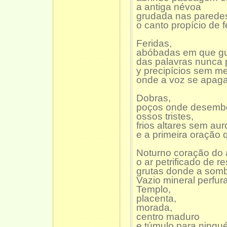
a antiga névoa
grudada nas parede
o canto propício de 
Feridas,
abóbadas em que gu
das palavras nunca
y precipícios sem m
onde a voz se apaga
Dobras,
poços onde desembo
ossos tristes,
frios altares sem aur
e a primeira oração
Noturno coração do
o ar petrificado de re
grutas donde a sombr
Vazio mineral perfur
Templo,
placenta,
morada,
centro maduro
e túmulo para ni