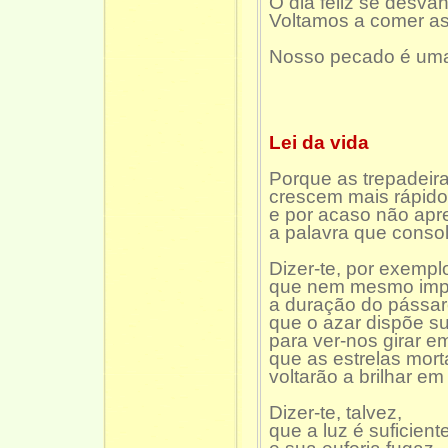
O dia feliz se desva
Voltamos a comer a
Nosso pecado é uma 
Lei da vida
Porque as trepadeir
crescem mais rápid
e por acaso não apre
a palavra que cons
Dizer-te, por exempl
que nem mesmo imp
a duração do pássaro
que o azar dispõe s
para ver-nos girar e
que as estrelas mort
voltarão a brilhar em
Dizer-te, talvez,
que a luz é suficiente