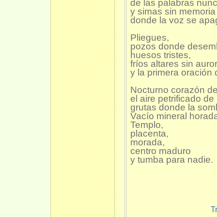
de las palabras nun
y simas sin memoria
donde la voz se apa
Pliegues,
pozos donde desemb
huesos tristes,
fríos altares sin auro
y la primera oració
Nocturno corazón d
el aire petrificado de
grutas donde la somb
Vacío mineral horad
Templo,
placenta,
morada,
centro maduro
y tumba para nad
T