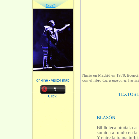
Nació en Madrid en 1978, licenci
con el libro
Cara máscara
. Parti
on-line - visitor map
TEXTOS 
Click
BLASÓN
Biblioteca otoñal, cas
sumida a fondo en la 
Y entre la trama turbi