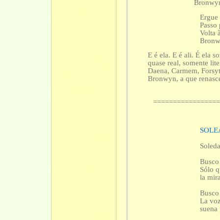
Bronwyn, a 
Ergue 
Passo 
Volta 
Bronwy
E é ela. E é ali. É ela so
quase real, somente liter
Daena, Carmem, Forsythe
Bronwyn, a que renasce 
================
SOLE
Soleda
Busco 
Sólo q
la mir
Busco 
La voz
suena 