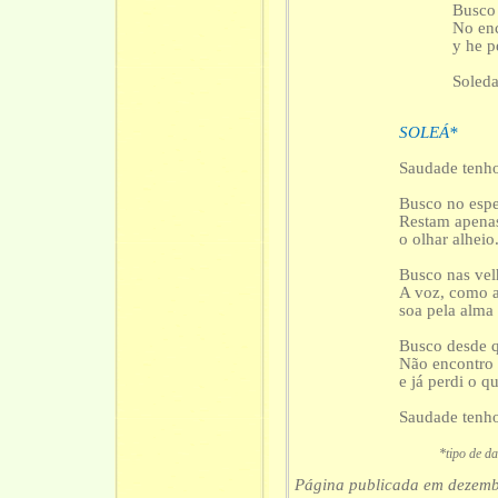
Busco 
No enc
y he p
Soleda
SOLEÁ*
Saudade tenh
Busco no esp
Restam apenas
o olhar alheio
Busco nas vel
A voz, como a
soa pela alma
Busco desde q
Não encontro 
e já perdi o qu
Saudade tenh
*tipo de danç
Página publicada em dezemb