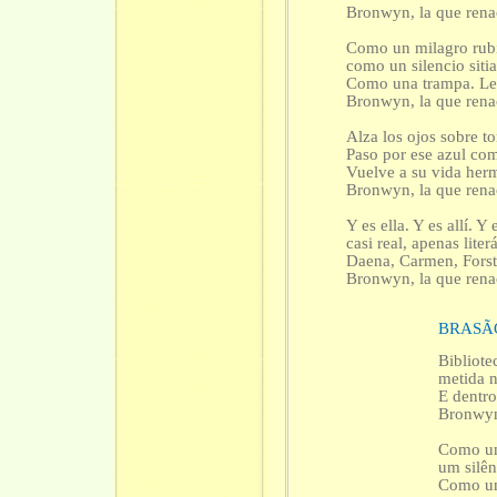
Bronwyn, la que rena
Como un milagro rub
como un silencio siti
Como una trampa. Lee
Bronwyn, la que rena
Alza los ojos sobre t
Paso por ese azul co
Vuelve a su vida herm
Bronwyn, la que rena
Y es ella. Y es allí. Y 
casi real, apenas literá
Daena, Carmen, Forst
Bronwyn, la que rena
BRASÃ
Biblioteca i
metida no f
E dentro do 
Bronwyn, a 
Como um mil
um silêncio 
Como um ard