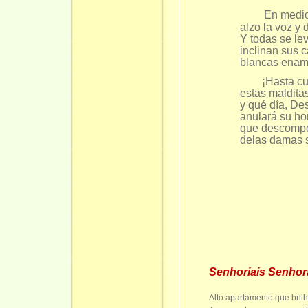
En medio 
alzo la voz y 
Y todas se le
inclinan sus 
blancas enamo
¡Hasta cuán
estas maldita
y qué día, Dest
anulará su ho
que descompo
delas damas s
Senhoriais
Senhor
Alto apartamento que brilh