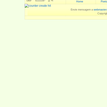
Home
Poeta
Envie mensagem a
webmaster
Copyrig