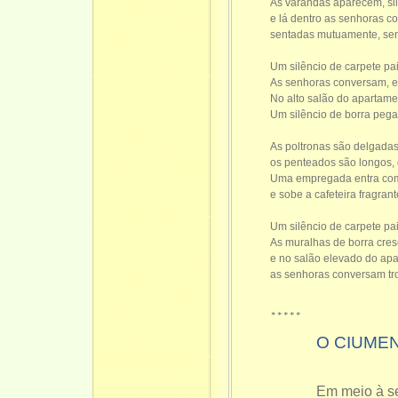
As varandas aparecem, sil
e lá dentro as senhoras c
sentadas mutuamente, sen
Um silêncio de carpete pa
As senhoras conversam, e
No alto salão do apartamen
Um silêncio de borra peg
As poltronas são delgadas,
os penteados são longos, d
Uma empregada entra com
e sobe a cafeteira fragran
Um silêncio de carpete pa
As muralhas de borra cres
e no salão elevado do apa
as senhoras conversam tr
*****
O CIUME
Em meio à se