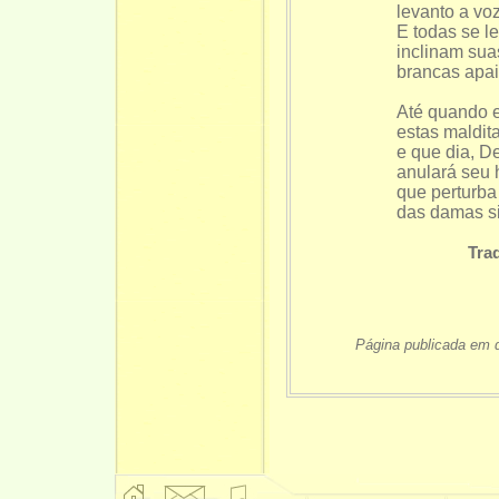
levanto a vo
E todas se l
inclinam su
brancas apai
Até quando 
estas maldit
e que dia, Des
anulará seu 
que perturb
das damas si
Tra
Página publicada em 