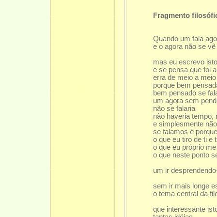
Fragmento filosófi
Quando um fala agor
e o agora não se vê
mas eu escrevo isto
e se pensa que foi 
erra de meio a meio
porque bem pensada
bem pensado se fala
um agora sem pend
não se falaria
não haveria tempo, n
e simplesmente não 
se falamos é porque
o que eu tiro de ti e
o que eu próprio me 
o que neste ponto s
um ir desprendendo
sem ir mais longe es
o tema central da f
que interessante isto