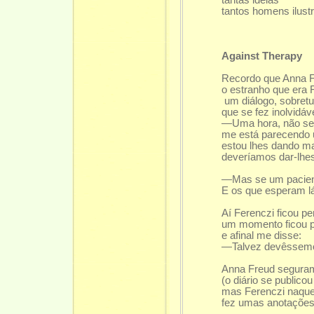
tantas idéias
tantos homens ilust
Against Therapy
Recordo que Anna F
o estranho que era 
um diálogo, sobretu
que se fez inolvidáve
—Uma hora, não se
me está parecendo 
estou lhes dando m
deveríamos dar-lhe
—Mas se um pacient
E os que esperam lá
Aí Ferenczi ficou p
um momento ficou 
e afinal me disse:
—Talvez devêssemos
Anna Freud segura
(o diário se publico
mas Ferenczi naquel
fez umas anotações 