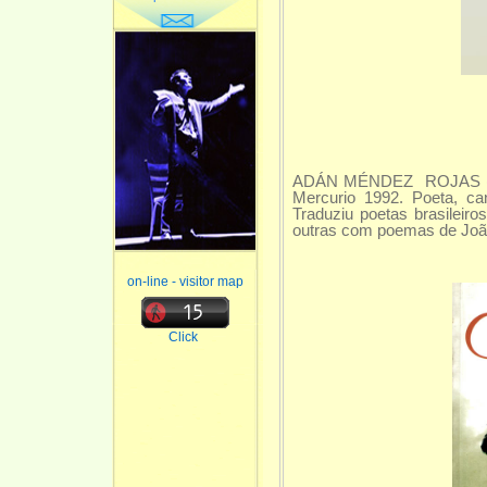
ADÁN MÉNDEZ ROJAS (Conc
Mercurio 1992.
Poeta, can
Traduziu poetas brasileiro
outras com poemas de João
on-line - visitor map
Click