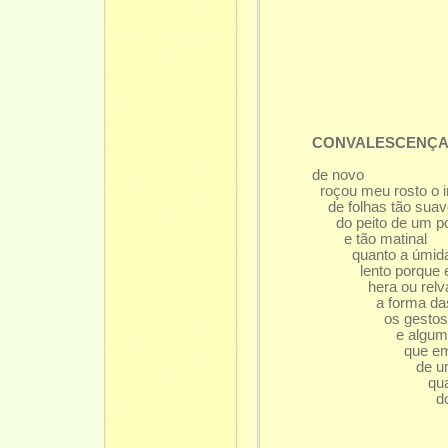
CONVALESCENÇ
de novo
roçou meu rosto o i
de folhas tão sua
do peito de um p
e tão matinal
quanto a úmida br
lento porque e
hera ou relva qu
a forma das 
os gestos do
e algum r
que em nós fi
de um o
quando éra
dos di
e das m