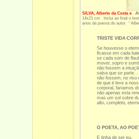
SILVA, Alberto da Costa e
.
A
14x21 cm. Inclui ao final o tex
anos da poesia do autor. “ Albe
TRISTE VIDA CO
Se houvesse o eterno
ficasse em cada bat
se cada som de flau
mover, sopro e som
não fossem a intuiçã
salsa que se parte. .
não fossem, no riso
de que é leve a noss
corporal, faríamos 
não apenas esta ren
mas um sol sobre du
alto, completo, etern
e não o p
O POETA, AO POE
E tinha de ser eu,