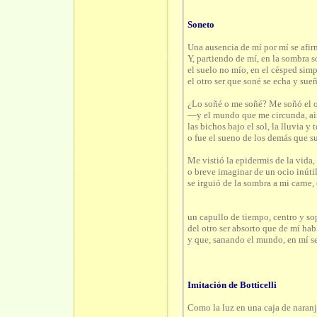
Soneto
Una ausencia de mí por mí se afir
Y, partiendo de mí, en la sombra s
el suelo no mío, en el césped sim
el otro ser que soné se echa y sueñ
¿Lo soñé o me soñé?
Me soñó el o
—y el mundo que me circunda, aire
las bichos bajo el sol, la lluvia y 
o fue el sueno de los demás que 
Me vistió la epidermis de la vida,
o breve imaginar de un ocio inúti
se irguió de la sombra a mi carne,
un capullo de tiempo, centro y so
del otro ser absorto que de mí hab
y que, sanando el mundo, en mí s
Imitación de Botticelli
Como la luz en una caja de naranj