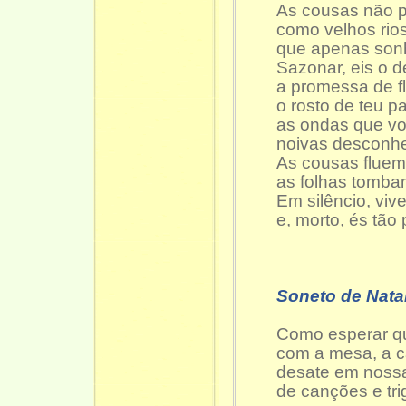
As cousas não pa
como velhos rios
que apenas sonh
Sazonar, eis o 
a promessa de f
o rosto de teu pa
as ondas que vo
noivas desconhe
As cousas fluem
as folhas tombam
Em silêncio, viv
e, morto, és tão
Soneto de Nata
Como esperar qu
com a mesa, a c
desate em nossa
de canções e trig