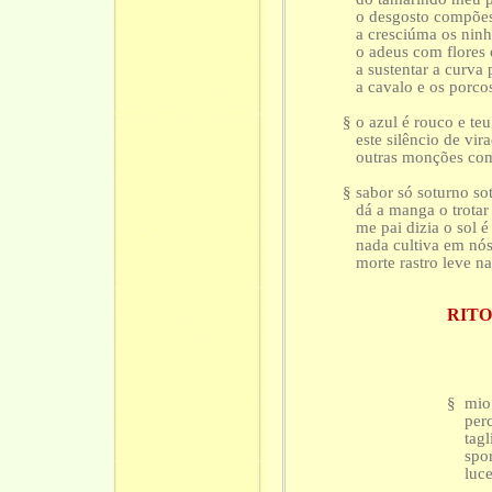
o desgosto compões
a cresciúma os ninh
o adeus com flores 
a sustentar a curva 
a cavalo e os porco
§ o azul é rouco e te
este silêncio de vira
outras monções com 
§ sabor só soturno so
dá a manga o trotar 
me pai dizia o sol é 
nada cultiva em nós
morte rastro leve na
RITO
§ mio 
perché
tagliav
sporca
luce a