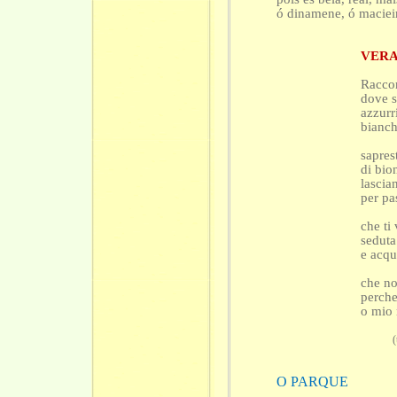
ó dinamene, ó maciei
VERA
Raccon
dove s
azzurr
bianchi
sapres
di bio
lascian
per pa
che ti 
seduta
e acqua
che no
perche
o mio 
(traduz
O PARQUE