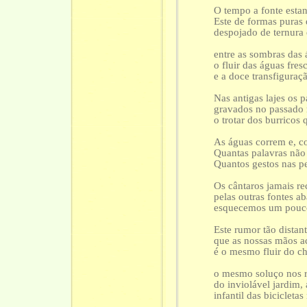
O tempo a fonte estan
Este de formas puras 
despojado de ternura 
entre as sombras das á
o fluir das águas fre
e a doce transfiguraç
Nas antigas lajes os 
gravados no passado
o trotar dos burricos
As águas correm e, 
Quantas palavras não
Quantos gestos nas p
Os cântaros jamais re
pelas outras fontes 
esquecemos um pouco 
Este rumor tão distan
que as nossas mãos a
é o mesmo fluir do ch
o mesmo soluço nos 
do inviolável jardim
infantil das biciclet