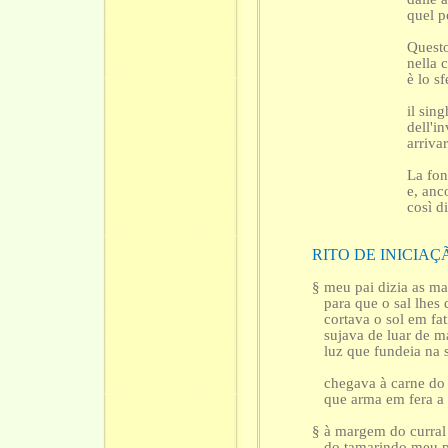
quel p
Questo
nella 
è lo sf
il sin
dell'in
arriva
La fon
e, anc
così di
RITO DE INICIAÇ
§ meu pai dizia as 
para que o sal lhes
cortava o sol em fat
sujava de luar de m
luz que fundeia na s
chegava à carne do f
que arma em fera a 
§ à margem do curral
do tamarindo meu pa