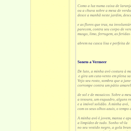
Como a luz numa caixa de laranj
ou a chuva sobre a mesa de verd
desce a manhã neste jardim, desc
e as flores que traz, na involuntár
parecem, contra seu corpo de ve
musgo, limo, ferrugem, as feridas
abrem na casca lisa e perfeita de 
Soneto a Vermeer
De luto, a minha avó costura à m
e gira um cata-vento em plena sa
Vejo seu rosto, sombra que a jane
corrompe contra um pátio amare
de sol e de mosaicos. Sobre a mes
a tesoura, um esquadro, alguns r
e a imóvel solidão. A minha avó,
com os seus olhos azuis, o tempo
A minha avó
é
jovem, mansa e ap
a limpidez de tudo. Sonho vê-la
no seu vestido negro, a gola bra