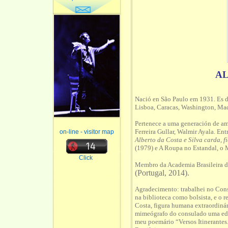
AL
Nació en São Paulo em 1931. Es d
Lisboa, Caracas, Washington, Mad
Pertenece a uma generación de ampl
Ferreira Gullar, Walmir Ayala.
Ent
on-line - visitor map
Alberto da Costa e Silva carda, fi
(1979) e A Roupa no Estandal, o
Click
Membro da Academia Brasileira de
(Portugal, 2014).
Agradecimento: trabalhei no Cons
na biblioteca como bolsista, e o 
Costa, figura humana extraordinár
mimeógrafo do consulado uma ediç
meu poemário “Versos Itinerantes