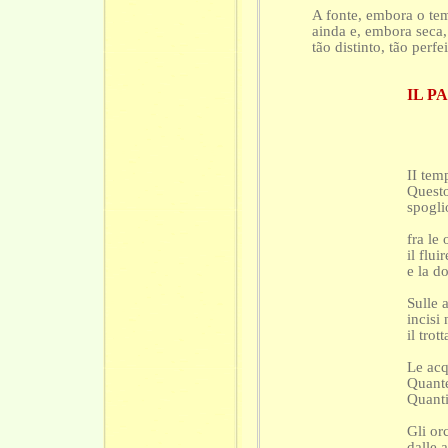
A fonte, embora o tem
ainda e, embora seca
tão distinto, tão perfe
IL P
II tem
Questo
spogli
fra le 
il flu
e la d
Sulle 
incisi
il trot
Le acq
Quante
Quanti
Gli or
dalle 