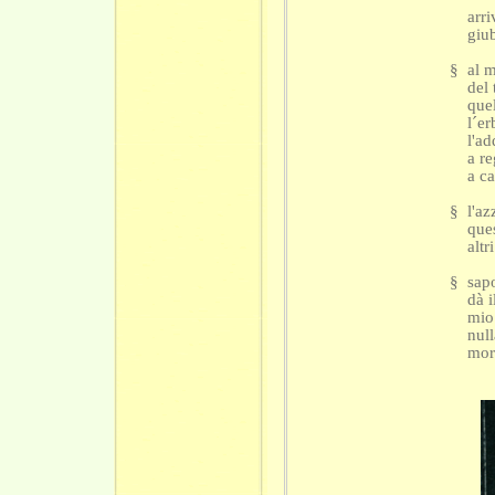
arriva
giubba
§ al m
del t
quel c
l´erba
l'addi
a regg
a cava
§ l'az
questo
altri 
§ sapo
dà il 
mio pa
nulla 
morte 