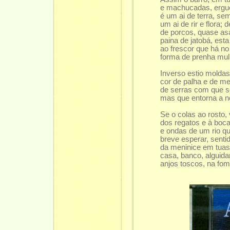
e machucadas, ergu
é um ai de terra, s
um ai de rir e flora; 
de porcos, quase as
paina de jatobá, est
ao frescor que há no
forma de prenha mulh
Inverso estio moldas
cor de palha e de m
de serras com que s
mas que entorna a no
Se o colas ao rosto,
dos regatos e à boc
e ondas de um rio qu
breve esperar, sent
da meninice em tua
casa, banco, alguidar
anjos toscos, na fom