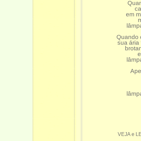
Quan
ca
em mi
m
lâmpa
Quando c
sua ária 
brota
e
lâmpa
Ape
lâmpa
VEJA e L