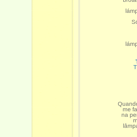
lámp
Só
lámp
T
Quando
me fa
na pe
m
lâmpa