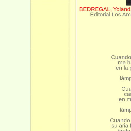
BEDREGAL, Yolan
Editorial Los A
Cuando 
me ha
en la
lámp
Cua
ca
en mi
lámp
Cuando 
su aria 
brota