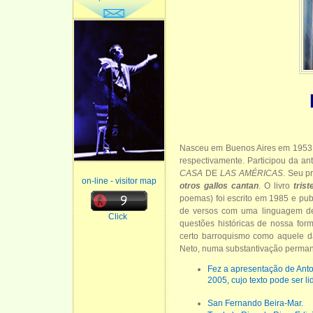
Nasceu em Buenos Aires em 1953
respectivamente. Participou da an
CASA
DE
LAS AMÉRICAS
. Seu p
on-line - visitor map
otros gallos
cantan
. O livro
tris
poemas) foi escrito em 1985 e pu
de versos com uma linguagem de 
Click
questões históricas de nossa forma
certo barroquismo como aquele d
Neto, numa substantivação perman
Fez a apresentação de Ant
2005, cujo texto pode ser l
San Fernando Beira-Mar.