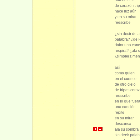
de corazón tri
hace luz aún
y en su mirar
reescribe
¿sin decir de 
palabra? ¿de l
dolor una canc
respira? ¿ala 
¿simple(s)men
así
como quien
en el cuenco
de otro cielo
de tripas cora
reescribe
en lo que fuera
una canción
repite
en su mirar
descansa
ala su sombra
sin decir palab