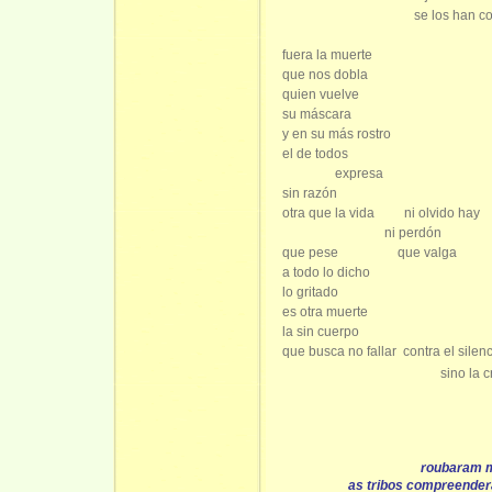
se los han c
fuera la muerte
que nos dobla
quien vuelve
su máscara
y en su más rostro
el de todos
expresa
sin razón
otra que la vida
ni olvido hay
ni perdón
que pese
que valga
a todo lo dicho
lo gritado
es otra muerte
la sin cuerpo
que busca no fallar
contra el silen
sino la c
roubaram m
as tribos compreende