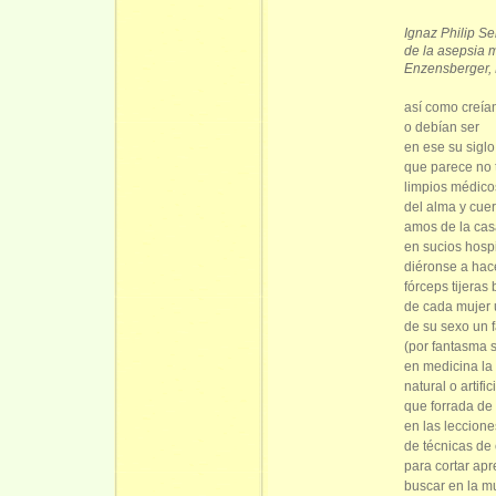
Ignaz Philip S
de la asepsia 
Enzensberger,
así como creía
o debían ser
en ese su siglo
que parece no 
limpios médicos
del alma y cue
amos de la ca
en sucios hosp
diéronse a hac
fórceps tijeras 
de cada mujer 
de su sexo un 
(por fantasma 
en medicina la 
natural o artific
que forrada de 
en las leccion
de técnicas de 
para cortar ap
buscar en la m