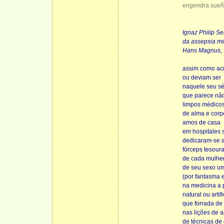
engendra sue
Ignaz Philip S
da assepsia mé
Hans Magnus, 
assim como ac
ou deviam ser
naquele seu s
que parece não
limpos médicos 
de alma e corp
amos de casa
em hospitales 
dedicaram-se a
fórceps tesoura
de cada mulhe
de seu sexo u
(por fantasma
na medicina a 
natural ou artif
que forrada de 
nas lições de 
de técnicas de 