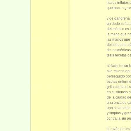
malos influjos 
que hacen gran
y de gangrena 
un dedo señal
del médico es 
la mano que no
las manos que 
del toque necró
de los médicos
tesis recetas d
aislado en su l
a la muerte opu
perseguido por
espías enferm
grita contra el 
en el silencio d
de la ciudad d
una onza de ca
una solamente 
y limpios y gra
contra la sin p
la razón de lo