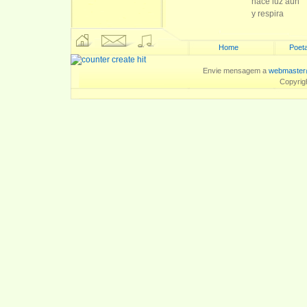
hace luz aún
y respira
Home
Poeta
Envie mensagem a
webmaster
Copyrig