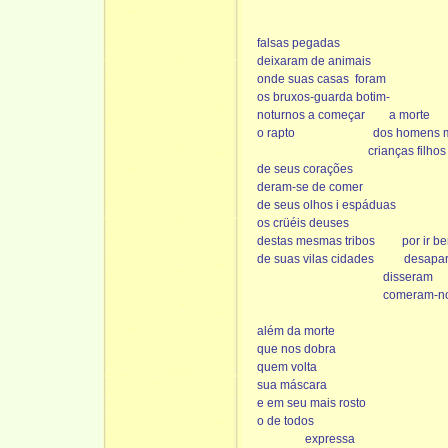
falsas pegadas
deixaram de animais
onde suas casas
foram
os bruxos-guarda botim-
noturnos a começar
a morte
o rapto
dos homens 
crianças filhos
de seus corações
deram-se de comer
de seus olhos i espáduas
os crüéis deuses
destas mesmas tribos
por ir b
de suas vilas cidades
desapa
disseram
comeram-n
além da morte
que nos dobra
quem volta
sua máscara
e em seu mais rosto
o de todos
expressa