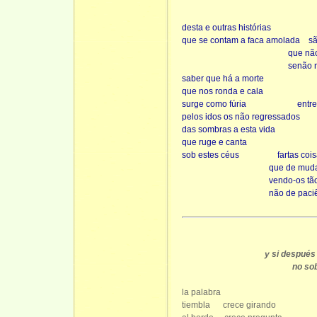
desta e outras histórias
que se contam a faca amolada
sã
que nã
senão 
saber que há a morte
que nos ronda e cala
surge como fúria
entre
pelos idos os não regressados
das sombras a esta vida
que ruge e canta
sob estes céus
fartas coi
que de mud
vendo-os tã
não de paci
y si después
no sob
la palabra
tiembla
crece girando