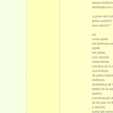
trapos muñeco
deshilados en 
¿comer del olv
gritos sueños? 
una canción?
así
como quien
del hermoso pa
repite
del olvido
una canción
sobre trenes
crecidos en la 
una historia
de gritos trapo
muñecos
deshilados de 
detrás de la ra
sueños
conversación 
de los que no f
o silencio
come del horro