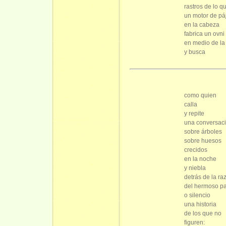
rastros de lo q
un motor de pá
en la cabeza
fabrica un ovni
en medio de la
y busca
como quien
calla
y repite
una conversac
sobre árboles
sobre huesos
crecidos
en la noche
y niebla
detrás de la ra
del hermoso pa
o silencio
una historia
de los que no
figuren: