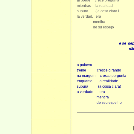
al borde
crece pregunta
mientras
la realidad
supura
(la cosa clara
J
la verdad.
era
mentira
de su espejo
e se dep
nã
a palavra
treme
cresce girando
na margem
cresce pergunta
enquanto
a realidade
supura
(a coisa clara)
a verdade.
era
mentira
de seu espelho