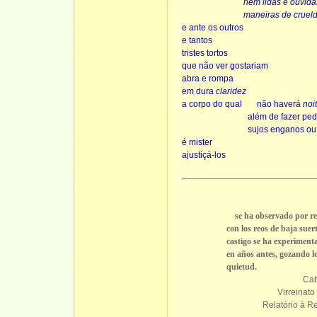
nem lidas e ouvida
maneiras de cruel
e ante os outros
e tantos
tristes tortos
que não ver gostariam
abra e rompa
em dura
claridez
a corpo do qual
não haverá
noi
além de fazer pe
sujos enganos ou
é mister
ajustiçá-los
se ha observado por re
con los reos de baja suerte, 
castigo se ha experimentado
en años antes, gozando los v
quietud.
Cab
Virreinato
Relatório à R