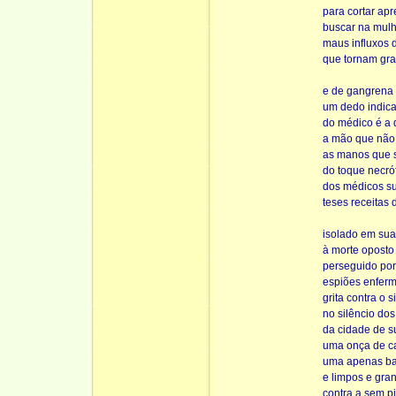
para cortar ap
buscar na mul
maus influxos d
que tornam gra
e de gangrena m
um dedo indic
do médico é a
a mão que não 
as manos que 
do toque necróf
dos médicos su
teses receitas 
isolado em sua
à morte oposto
perseguido por
espiões enferm
grita contra o s
no silêncio do
da cidade de s
uma onça de ca
uma apenas ba
e limpos e gra
contra a sem p