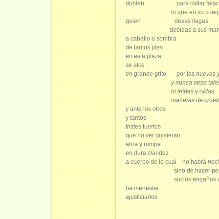
doblen
para callar fala
lo que en su cuer
quien
desas llagas
debidas a sus ma
a caballo o sombra
de tantos pies
en esta plaza
se alce
en grande grito
por las
nuevas y
y nunca otras tale
ni leídas y oídas
maneras de cruel
y ante los otros
y tantos
tristes tuertos
que no ver quisieran
abra y rompa
en dura claridez
a cuerpo de lo cual
no habrá
noc
sino de hacer p
sucios engaños 
ha menester
ajusticiarlos