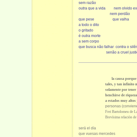
sem razão
outra que a vida
nem olvido ex
nem perdão
que pese
que valha
a todo o dito
o gritado
é outra morte
a sem corpo
que busca não falhar
contra o silê
senão a cruel just
la causa porque
tales, y tan infinito númer
solamente por tener por su 
henchirse de riquezas en mu
a estados muy altos y sin 
personas (conviene a 
Frei Bartolomeu de L
Brevísima relación de
será el día
que vuesas mercedes