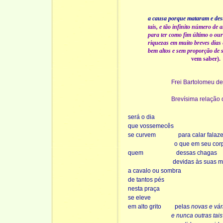
a causa porque mataram e dest
tais, e tão infinito número de 
para ter como fim último o our
riquezas em muito breves dias 
bem altos e sem proporção de 
vem saber).
Frei Bartolomeu de
Brevísima relação 
será o dia
que vossemecês
se curvem
para calar falaz
o que em seu cor
quem
dessas chagas
devidas às suas 
a cavalo ou sombra
de tantos pés
nesta praça
se eleve
em alto grito
pelas
novas e vár
e nunca outras tais