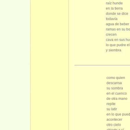
raíz hunde
en la tierra
donde se dice
todavía
agua de beber
ramas en su b
crecen
cava en sus h
lo que pudre el
y siembra
como quien
descansa
su sombra
en el cuenco
de otra mano
repite
su latir
en lo que pue
acontecer
otro cielo
abierto a sí