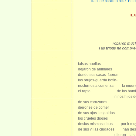
Trad. de Ricardo Riuz. Edic
TEX
robaron much
l as tribus no compre
falsas huellas
dejaron de animales
donde sus casas
fueron
los brujos-guarda botín-
nocturnos a comenzar
la muert
el rapto
de los hom
niños hijos d
de sus corazones
diéronse de comer
de sus ojos i espaldas
los crüeles dioses
destas mismas tribus
por ir mu
de sus villas ciudades
han des
dijeron
las 