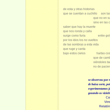
de esta y otras historias
que se cuentan a cuchillo
son la
que no en su
sino en las 
saber que hay la muerte
que nos ronda y calla
surge como furia
entre gol
por los idos los no vueltos
de las sombras a esta vida
que ruge y canta
bajo estos cielos
hartas co
que de cam
viéndoles ta
no de pacie
se observou por 
de baixa sorte, po
experimentamos 
gozando os vizinhos de p
Ca
Virr
Relatór