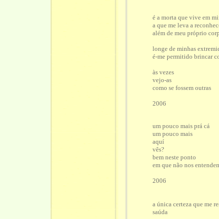
é a morta que vive em m
a que me leva a reconhe
além de meu próprio cor
longe de minhas extremi
é-me permitido brincar c
às vezes
vejo-as
como se fossem outras
2006
um pouco mais prá cá
um pouco mais
aquí
vês?
bem neste ponto
em que não nos entende
2006
a única certeza que me re
saúda