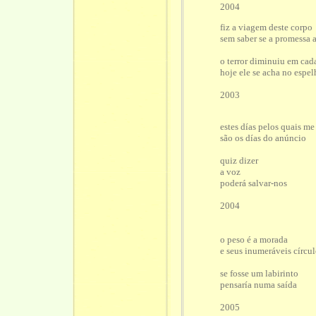
2004
fiz a viagem deste corpo
sem saber se a promessa 
o terror diminuiu em ca
hoje ele se acha no espel
2003
estes días pelos quais me
são os días do anúncio
quiz dizer
a voz
poderá salvar-nos
2004
o peso é a morada
e seus inumeráveis círcu
se fosse um labirinto
pensaría numa saída
2005