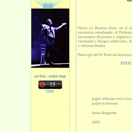
Nació en Buenos Aires, en el a
encuentra estudiando el Profesor
encuentros de poesía y organizó m
Guirnalda y Fuegos artificiales. 
e internacionales.
Participó del IV Festival Internac
TEXTO
on-line - visitor map
Click
palpé infinitas veces lo
palpé el desierto
hasta ahogarme
2003