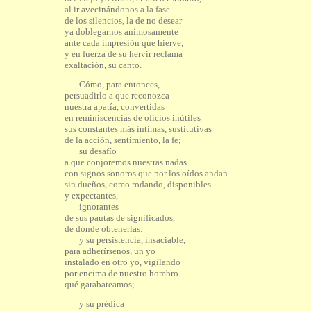
al ir avecinándonos a la fase
de los silencios, la de no desear
ya doblegarnos animosamente
ante cada impresión que hierve,
y en fuerza de su hervir reclama
exaltación, su canto.
Cómo, para entonces,
persuadirlo a que reconozca
nuestra apatía, convertidas
en reminiscencias de oficios inútiles
sus constantes más íntimas, sustitutivas
de la acción, sentimiento, la fe;
su desafío
a que conjoremos nuestras nadas
con signos sonoros que por los oídos andan
sin dueños, como rodando, disponibles
y expectantes,
ignorantes
de sus pautas de significados,
de dónde obtenerlas:
y su persistencia, insaciable,
para adherírsenos, un yo
instalado en otro yo, vigilando
por encima de nuestro hombro
qué garabateamos;
y su prédica