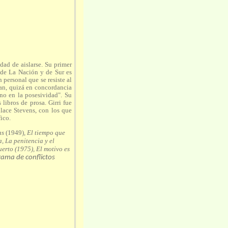
dad de aislarse. Su primer
 de La Nación y de Sur es
 personal que se resiste al
tan, quizá en concordancia
no en la posesividad". Su
libros de prosa. Girri fue
llace Stevens, con los que
ico.
as
(1949)
, El tiempo que
, La penitencia y el
uerto (1975), El motivo es
rama de conflictos