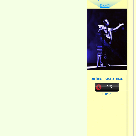
on-line - visitor map
Click