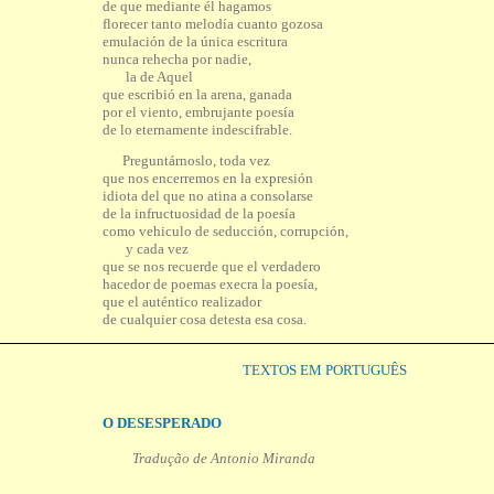
de que mediante él hagamos
florecer tanto melodía cuanto gozosa
emulación de la única escritura
nunca rehecha por nadie,
la de Aquel
que escribió en la arena, ganada
por el viento, embrujante poesía
de lo eternamente indescifrable.
Preguntárnoslo, toda vez
que nos encerremos en la expresión
idiota del que no atina a consolarse
de la infructuosidad de la poesía
como vehiculo de seducción, corrupción,
y cada vez
que se nos recuerde que el verdadero
hacedor de poemas execra la poesía,
que el auténtico realizador
de cualquier cosa detesta esa cosa.
TEXTOS EM PORTUGUÊS
O DESESPERADO
Tradução de Antonio Miranda