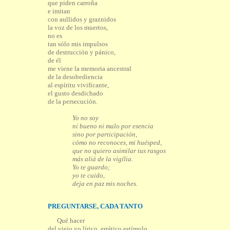
que piden carroña
e imitan
con aullidos y graznidos
la voz de los muertos,
no es
tan sólo mis impulsos
de destrucción y pánico,
de él
me viene la memoria ancestral
de la desobediencia
al espíritu vivificante,
el gusto desdichado
de la persecución.
Yo no soy
ni bueno ni malo por esencia
sino por participación,
cómo no reconoces, mi huésped,
que no quiero asimilar tus rasgos
más aliá de la vigília.
Yo te guardo;
yo te cuido,
deja en paz mis noches.
PREGUNTARSE, CADA TANTO
Qué hacer
del viejo yo lírico, errático estímulo,