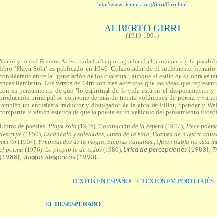
http://www.literatura.org/Girri/Girri.html
ALBERTO GIRRI
(1919-1991)
Nació y murió Buenos Aires ciudad a la que agradeció el anonimato y la posibili
libro "Playa Sola" es publicado en 1946. Colaborador de el suplemento literario
considerado entre la "generación de los cuarenta", aunque el estilo de su obra es tan
encasillamiento. Los versos de Girri son mas ascéticos que las ideas que represen
con su pensamiento de que "lo espiritual de la vida esta en el despojamiento y 
producción principal se compone de más de treinta volúmenes de poesía y varios 
también un entusiasta traductor y divulgador de la obra de Elliot, Spender y Wa
compartía la visión estética de que la poesía es un vehículo del pensamiento filosóf
Libros de poesias
: Playa sola
(1946)
, Coronación de la espera
(1947)
, Trece poem
destruye
(1950)
, Escándalo y soledades, Línea de la vida, Examen de nuestra causa
mérito
(1957)
, Propiedades de la magia, Elegías italianas., Quien habla no esta m
el poema
(1976
), Lo propio lo de todos
(1980),
Lírica de percepciones
(1983),
T
(1988),
Juegos alégoricos
(1993).
TEXTOS EN ESPAÑOL
/
TEXTOS EM PORTUGUÊS
EL DESESPERADO