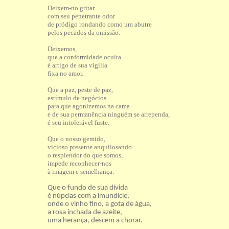
Deixem-no gritar
com seu penetrante odor
de pródigo rondando como um abutre
pelos pecados da omissão.
Deixemos,
que a conformidade oculta
é artigo de sua vigília
fixa no amor.
Que a paz, peste de paz,
estímulo de negócios
para que agonizemos na cama
e de sua permanência ninguém se arrependa,
é seu intolerável fuste.
Que o nosso gemido,
vicioso presente anquilosando
o resplendor do que somos,
impede reconhecer-nos
à imagem e semelhança.
Que o fundo de sua dívida
é núpcias com a imundície,
onde o vinho fino, a gota de água,
a rosa inchada de azeite,
uma herança, descem a chorar.