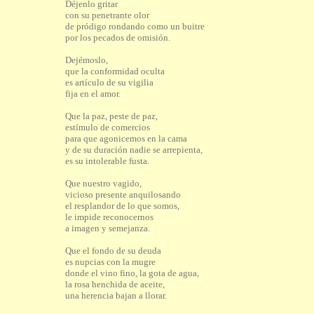
Déjenlo gritar
con su penetrante olor
de pródigo rondando como un buitre
por los pecados de omisión.
Dejémoslo,
que la conformidad oculta
es artículo de su vigilia
fija en el amor.
Que la paz, peste de paz,
estímulo de comercios
para que agonicemos en la cama
y de su duración nadie se arrepienta,
es su intolerable fusta.
Que nuestro vagido,
vicioso presente anquilosando
el resplandor de lo que somos,
le impide reconocernos
a imagen y semejanza.
Que el fondo de su deuda
es nupcias con la mugre
donde el vino fino, la gota de agua,
la rosa henchida de aceite,
una herencia bajan a llorar.