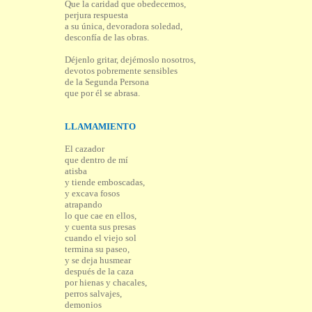
Que la caridad que obedecemos,
perjura respuesta
a su única, devoradora soledad,
desconfía de las obras.
Déjenlo gritar, dejémoslo nosotros,
devotos pobremente sensibles
de la Segunda Persona
que por él se abrasa.
LLAMAMIENTO
El cazador
que dentro de mí
atisba
y tiende emboscadas,
y excava fosos
atrapando
lo que cae en ellos,
y cuenta sus presas
cuando el viejo sol
termina su paseo,
y se deja husmear
después de la caza
por hienas y chacales,
perros salvajes,
demonios