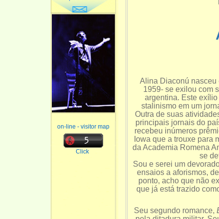
Alina Diaconú nasceu
1959- se exilou com 
argentina. Este exíli
stalinismo em um jorna
Outra de suas atividades
principais jornais do pa
on-line - visitor map
recebeu inúmeros prêmio
Iowa que a trouxe para 
da Academia Romena Ame
Click
se de
Sou e serei um devorador 
ensaios a aforismos, de 
ponto, acho que não ex
que já está trazido com
Seu segundo romance,
pela ditadura militar. 