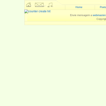
Home
Poeta
Envie mensagem a
webmaster
Copyrig