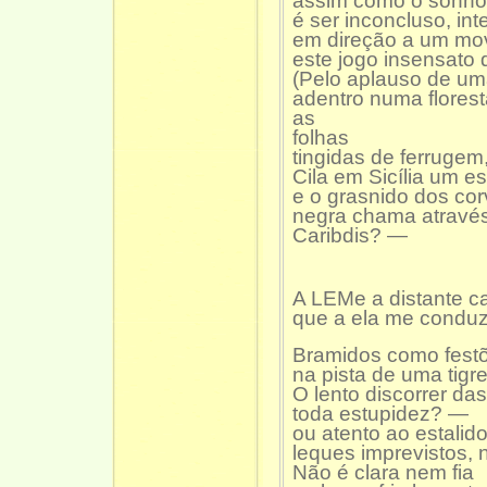
assim como o sonho
é ser inconcluso, int
em direção a um movi
este jogo insensato d
(Pelo aplauso de um
adentro numa florest
as
folhas
tingidas de ferrugem
Cila em Sicília um es
e o grasnido dos cor
negra chama atravé
Caribdis? —
A LEMe a distante c
que a ela me conduz
Bramidos como fest
na pista de uma tigre
O lento discorrer das
toda estupidez? —
ou atento ao estalid
leques imprevistos, 
Não é clara nem fia