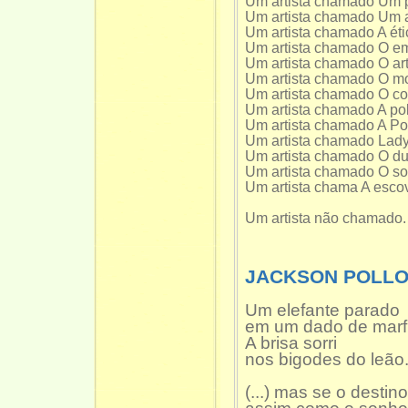
Um artista chamado Um p
Um artista chamado Um ar
Um artista chamado A ética
Um artista chamado O em
Um artista chamado O art
Um artista chamado O mo
Um artista chamado O co
Um artista chamado A pol
Um artista chamado A Pol
Um artista chamado Lady
Um artista chamado O du
Um artista chamado O sol
Um artista chama A escov
Um artista não chamado.
JACKSON POLLO
Um elefante parado
em um dado de marf
A brisa sorri
nos bigodes do leão
(...) mas se o destin