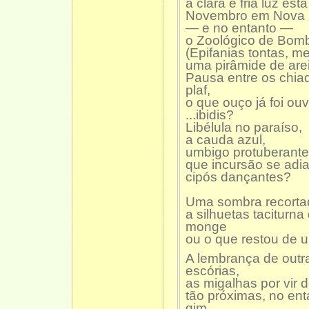
a clara e fria luz es
Novembro em Nova 
— e no entanto —
o Zoológico de Bom
(Epifanias tontas, m
uma pirâmide de are
Pausa entre os chia
plaf,
o que ouço já foi ouv
...ibidis?
Libélula no paraíso,
a cauda azul,
umbigo protuberante
que incursão se adia
cipós dançantes?
Uma sombra recortad
a silhuetas taciturn
monge
ou o que restou de
A lembrança de outr
escórias,
as migalhas por vir 
tão próximas, no ent
gim